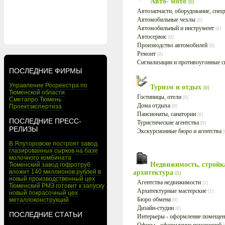
Авто- мото
[0]
Автозапчасти, оборудование, спе
Автомобильные чехлы
[0]
Автомобильный и инструмент
[0]
Автосервис
[0]
Производство автомобилей
[0]
Ремонт
[0]
Сигнализации и противоугонные 
ПОСЛЕДНИЕ ФИРМЫ
Управление Росреестра по
Туризм и отдых
[0]
Тюменской области
Гостиницы, отели
[0]
Сметапро Тюмень
Дома отдыха
Проектэкспертиза
[0]
Пансионаты, санатории
[0]
ПОСЛЕДНИЕ ПРЕСС-
Туристические агентства
[0]
РЕЛИЗЫ
Экскурсионные бюро и агентства
[
В Ялуторовске построят завод
глазированных сырков на базе
молочного комбината
Недвижимость, стройк
Тюменский завод гофротруб
вложит 140 миллионов рублей в
архитектура
[1]
новый производственный цех
Агентства недвижимости
[1]
Тюменский РМЗ готовит к запуску
Архитектурные мастерские
[1]
новый покрасочный цех
Бюро обмена
металлоконструкций
[0]
Дизайн-студии
[0]
ПОСЛЕДНИЕ СТАТЬИ
Интерьеры - оформление помеще