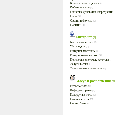
Кондитерские изделия
[0]
Рыбопродукты
[0]
Пищевые добавки и ингредиенты
[
Пиво
[0]
Овощи и фрукты
[0]
Напитки
[0]
Интернет
[0]
Internet-маркетинг
[0]
Web-студии
[1]
Интернет-магазины
[0]
Интернет-сообщества
[0]
Поисковые системы, каталоги
[1]
Услуги в сети
[0]
Электронная коммерция
[0]
Досуг и развлечения
[0]
Игровые залы
[0]
Кафе, рестораны
[0]
Концертные залы
[0]
Ночные клубы
[0]
Сауны, бани
[0]