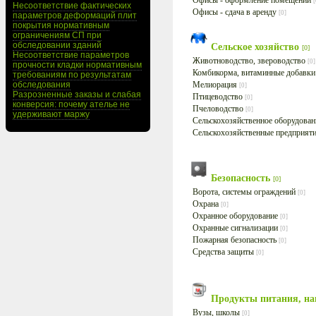
Офисы - оформление помещений
[
Несоответствие фактических
Офисы - сдача в аренду
[0]
параметров деформаций плит
покрытия нормативным
ограничениям СП при
обследовании зданий
Сельское хозяйство
[0]
Несоответствие параметров
Животноводство, звероводство
[0]
прочности кладки нормативным
Комбикорма, витаминные добавк
требованиям по результатам
обследования
Мелиорация
[0]
Разрозненные заказы и слабая
Птицеводство
[0]
конверсия: почему ателье не
Пчеловодство
[0]
удерживают маржу
Сельскохозяйственное оборудова
Сельскохозяйственные предприят
Безопасность
[0]
Ворота, системы ограждений
[0]
Охрана
[0]
Охранное оборудование
[0]
Охранные сигнализации
[0]
Пожарная безопасность
[0]
Средства защиты
[0]
Продукты питания, н
Вузы, школы
[0]