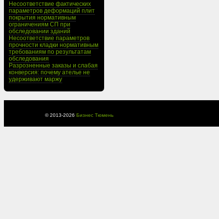
Несоответствие фактических
параметров деформаций плит
покрытия нормативным
ограничениям СП при
обследовании зданий
Несоответствие параметров
прочности кладки нормативным
требованиям по результатам
обследования
Разрозненные заказы и слабая
конверсия: почему ателье не
удерживают маржу
© 2013-
2026
Бизнес Тюмень