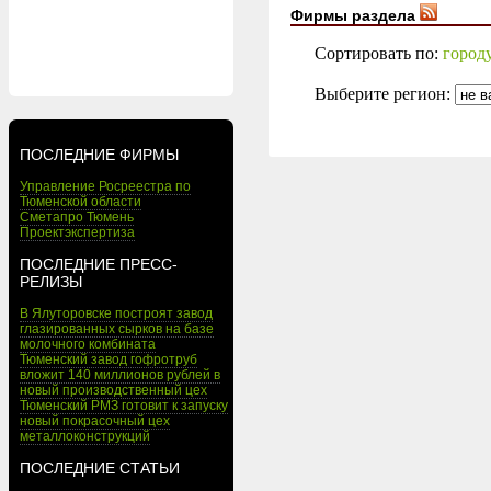
Фирмы раздела
Сортировать по:
город
Выберите регион:
ПОСЛЕДНИЕ ФИРМЫ
Управление Росреестра по
Тюменской области
Сметапро Тюмень
Проектэкспертиза
ПОСЛЕДНИЕ ПРЕСС-
РЕЛИЗЫ
В Ялуторовске построят завод
глазированных сырков на базе
молочного комбината
Тюменский завод гофротруб
вложит 140 миллионов рублей в
новый производственный цех
Тюменский РМЗ готовит к запуску
новый покрасочный цех
металлоконструкций
ПОСЛЕДНИЕ СТАТЬИ