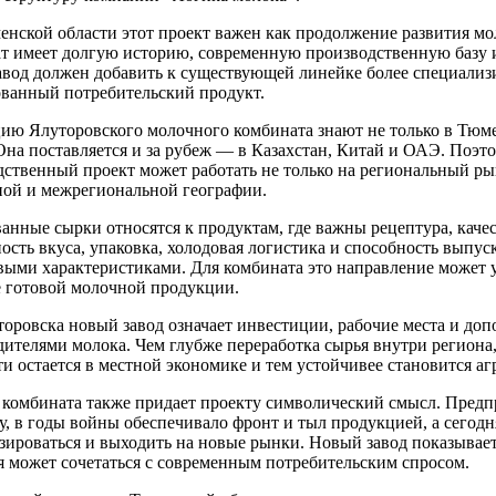
енской области этот проект важен как продолжение развития мо
т имеет долгую историю, современную производственную базу 
авод должен добавить к существующей линейке более специали
ованный потребительский продукт.
ию Ялуторовского молочного комбината знают не только в Тюм
на поставляется и за рубеж — в Казахстан, Китай и ОАЭ. Поэт
дственный проект может работать не только на региональный ры
ной и межрегиональной географии.
анные сырки относятся к продуктам, где важны рецептура, каче
ость вкуса, упаковка, холодовая логистика и способность выпус
выми характеристиками. Для комбината это направление может 
е готовой молочной продукции.
торовска новый завод означает инвестиции, рабочие места и до
дителями молока. Чем глубже переработка сырья внутри региона
и остается в местной экономике и тем устойчивее становится 
 комбината также придает проекту символический смысл. Предпр
у, в годы войны обеспечивало фронт и тыл продукцией, а сегод
зироваться и выходить на новые рынки. Новый завод показывае
я может сочетаться с современным потребительским спросом.