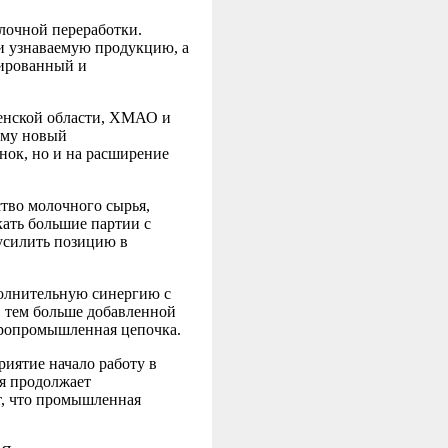
лочной переработки.
и узнаваемую продукцию, а
зированный и
енской области, ХМАО и
ому новый
нок, но и на расширение
ство молочного сырья,
кать большие партии с
усилить позицию в
полнительную синергию с
, тем больше добавленной
агропромышленная цепочка.
иятие начало работу в
ня продолжает
т, что промышленная