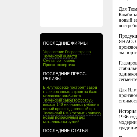
Для Тюм
Комбина
новый з
востреб
Продукц
ЯНАО. О
ПОСЛЕДНИЕ ФИРМЫ
произво
Управление Росреестра по
экспорт
Тюменской области
Сметапро Тюмень
Глазиров
Проектэкспертиза
стабильн
ПОСЛЕДНИЕ ПРЕСС-
одинако
РЕЛИЗЫ
сегмент
В Ялуторовске построят завод
Для Ялу
глазированных сырков на базе
произво
молочного комбината
Тюменский завод гофротруб
стоимост
вложит 140 миллионов рублей в
новый производственный цех
История
Тюменский РМЗ готовит к запуску
1936 год
новый покрасочный цех
металлоконструкций
модерни
традици
ПОСЛЕДНИЕ СТАТЬИ