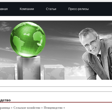
авная
Компании
Статьи
Пресс-релизы
одство
траница
Сельское хозяйство
Птицеводство