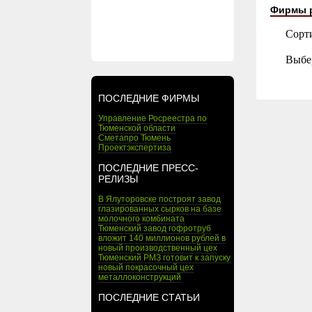
Фирмы 
Сорт
Выбе
ПОСЛЕДНИЕ ФИРМЫ
Управление Росреестра по
Тюменской области
Сметапро Тюмень
Проектэкспертиза
ПОСЛЕДНИЕ ПРЕСС-
РЕЛИЗЫ
В Ялуторовске построят завод
глазированных сырков на базе
молочного комбината
Тюменский завод гофротруб
вложит 140 миллионов рублей в
новый производственный цех
Тюменский РМЗ готовит к запуску
новый покрасочный цех
металлоконструкций
ПОСЛЕДНИЕ СТАТЬИ