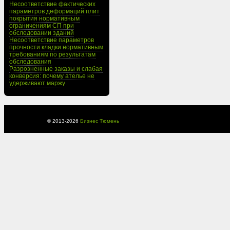
Несоответствие фактических
параметров деформаций плит
покрытия нормативным
ограничениям СП при
обследовании зданий
Несоответствие параметров
прочности кладки нормативным
требованиям по результатам
обследования
Разрозненные заказы и слабая
конверсия: почему ателье не
удерживают маржу
© 2013-
2026
Бизнес Тюмень