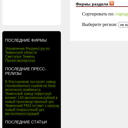
Фирмы раздела
Сортировать по:
город
Выберите регион:
ПОСЛЕДНИЕ ФИРМЫ
Управление Росреестра по
Тюменской области
Сметапро Тюмень
Проектэкспертиза
ПОСЛЕДНИЕ ПРЕСС-
РЕЛИЗЫ
В Ялуторовске построят завод
глазированных сырков на базе
молочного комбината
Тюменский завод гофротруб
вложит 140 миллионов рублей в
новый производственный цех
Тюменский РМЗ готовит к запуску
новый покрасочный цех
металлоконструкций
ПОСЛЕДНИЕ СТАТЬИ