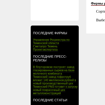
Фирмы 
Сорт
Выбе
ПОСЛЕДНИЕ ФИРМЫ
Управление Росреестра по
Тюменской области
Сметапро Тюмень
Проектэкспертиза
ПОСЛЕДНИЕ ПРЕСС-
РЕЛИЗЫ
В Ялуторовске построят завод
глазированных сырков на базе
молочного комбината
Тюменский завод гофротруб
вложит 140 миллионов рублей в
новый производственный цех
Тюменский РМЗ готовит к запуску
новый покрасочный цех
металлоконструкций
ПОСЛЕДНИЕ СТАТЬИ