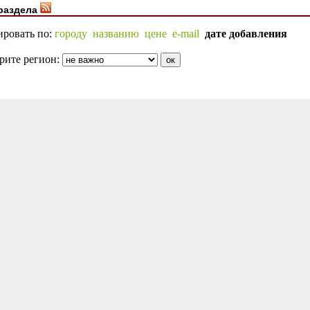
раздела
ировать по:
городу
названию
цене
e-mail
дате добавления
рите регион: