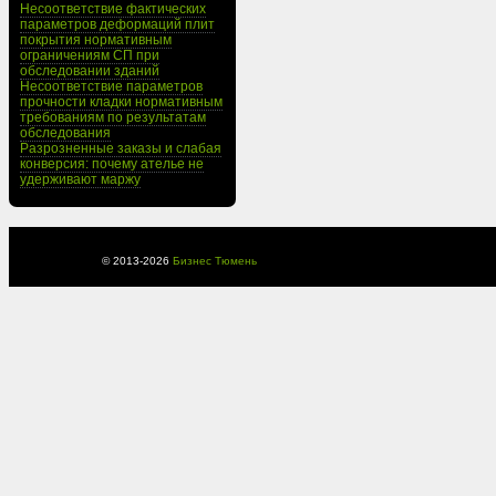
Несоответствие фактических
параметров деформаций плит
покрытия нормативным
ограничениям СП при
обследовании зданий
Несоответствие параметров
прочности кладки нормативным
требованиям по результатам
обследования
Разрозненные заказы и слабая
конверсия: почему ателье не
удерживают маржу
© 2013-
2026
Бизнес Тюмень