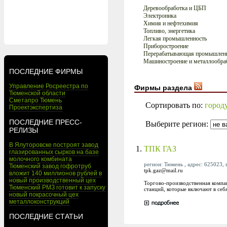
Деревообработка и ЦБП
Электроника
Химия и нефтехимия
Топливо, энергетика
Легкая промышленность
Приборостроение
Перерабатывающая промышлен
Машиностроение и металлообра
ПОСЛЕДНИЕ ФИРМЫ
Управление Росреестра по
Фирмы раздела
Тюменской области
Сметапро Тюмень
Сортировать по:
город
Проектэкспертиза
ПОСЛЕДНИЕ ПРЕСС-
Выберите регион:
РЕЛИЗЫ
В Ялуторовске построят завод
1.
ТПК ГАЗ
глазированных сырков на базе
молочного комбината
регион: Тюмень , адрес: 625023, 
Тюменский завод гофротруб
tpk.gaz@mail.ru
вложит 140 миллионов рублей в
новый производственный цех
Торгово-производственная компан
Тюменский РМЗ готовит к запуску
станций, которые включают в себя
новый покрасочный цех
металлоконструкций
ПОСЛЕДНИЕ СТАТЬИ