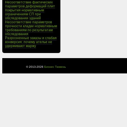
Несоответствие фактических
параметров деформаций плит
покрытия нормативным
ограничениям СП при
обследовании зданий
Несоответствие параметров
прочности кладки нормативным
требованиям по результатам
обследования
Разрозненные заказы и слабая
конверсия: почему ателье не
удерживают маржу
© 2013-
2026
Бизнес Тюмень