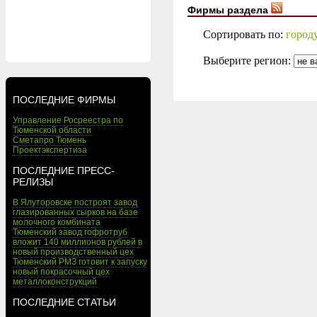
Фирмы раздела
Сортировать по:
город
Выберите регион:
ПОСЛЕДНИЕ ФИРМЫ
Управление Росреестра по
Тюменской области
Сметапро Тюмень
Проектэкспертиза
ПОСЛЕДНИЕ ПРЕСС-
РЕЛИЗЫ
В Ялуторовске построят завод
глазированных сырков на базе
молочного комбината
Тюменский завод гофротруб
вложит 140 миллионов рублей в
новый производственный цех
Тюменский РМЗ готовит к запуску
новый покрасочный цех
металлоконструкций
ПОСЛЕДНИЕ СТАТЬИ