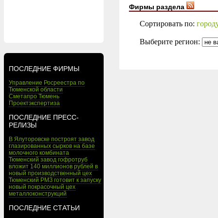
Фирмы раздела
Сортировать по:
город
Выберите регион:
ПОСЛЕДНИЕ ФИРМЫ
Управление Росреестра по
Тюменской области
Сметапро Тюмень
Проектэкспертиза
ПОСЛЕДНИЕ ПРЕСС-
РЕЛИЗЫ
В Ялуторовске построят завод
глазированных сырков на базе
молочного комбината
Тюменский завод гофротруб
вложит 140 миллионов рублей в
новый производственный цех
Тюменский РМЗ готовит к запуску
новый покрасочный цех
металлоконструкций
ПОСЛЕДНИЕ СТАТЬИ