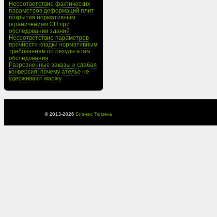
Несоответствие фактических
параметров деформаций плит
покрытия нормативным
ограничениям СП при
обследовании зданий
Несоответствие параметров
прочности кладки нормативным
требованиям по результатам
обследования
Разрозненные заказы и слабая
конверсия: почему ателье не
удерживают маржу
© 2013-
2026
Бизнес Тюмень