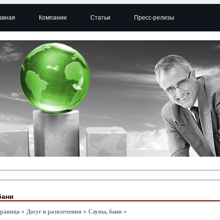
авная
Компании
Статьи
Пресс-релизы
бани
траница
Досуг и развлечения
Сауны, бани