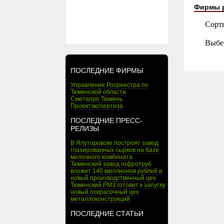
Фирмы 
Сорт
Выбе
ПОСЛЕДНИЕ ФИРМЫ
Управление Росреестра по
Тюменской области
Сметапро Тюмень
Проектэкспертиза
ПОСЛЕДНИЕ ПРЕСС-
РЕЛИЗЫ
В Ялуторовске построят завод
глазированных сырков на базе
молочного комбината
Тюменский завод гофротруб
вложит 140 миллионов рублей в
новый производственный цех
Тюменский РМЗ готовит к запуску
новый покрасочный цех
металлоконструкций
ПОСЛЕДНИЕ СТАТЬИ