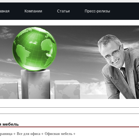
авная
Компании
Статьи
Пресс-релизы
я мебель
траница
Все для офиса
Офисная мебель