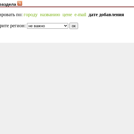
раздела
ировать по:
городу
названию
цене
e-mail
дате добавления
рите регион: