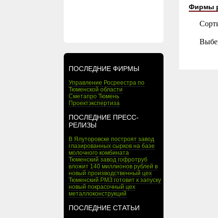
Фирмы 
Сорт
Выбе
ПОСЛЕДНИЕ ФИРМЫ
Управление Росреестра по
Тюменской области
Сметапро Тюмень
Проектэкспертиза
ПОСЛЕДНИЕ ПРЕСС-
РЕЛИЗЫ
В Ялуторовске построят завод
глазированных сырков на базе
молочного комбината
Тюменский завод гофротруб
вложит 140 миллионов рублей в
новый производственный цех
Тюменский РМЗ готовит к запуску
новый покрасочный цех
металлоконструкций
ПОСЛЕДНИЕ СТАТЬИ