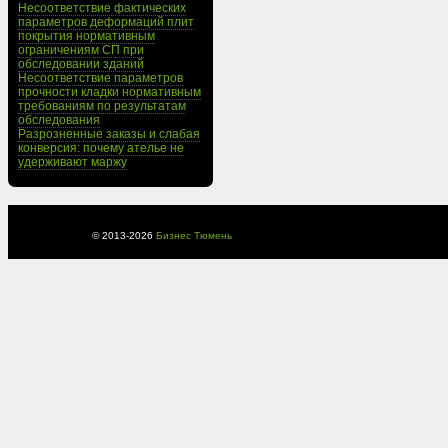
Несоответствие фактических
параметров деформаций плит
покрытия нормативным
ограничениям СП при
обследовании зданий
Несоответствие параметров
прочности кладки нормативным
требованиям по результатам
обследования
Разрозненные заказы и слабая
конверсия: почему ателье не
удерживают маржу
© 2013-
2026
Бизнес Тюмень