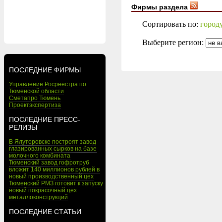
Фирмы раздела
Сортировать по:
город
Выберите регион:
ПОСЛЕДНИЕ ФИРМЫ
Управление Росреестра по
Тюменской области
Сметапро Тюмень
Проектэкспертиза
ПОСЛЕДНИЕ ПРЕСС-
РЕЛИЗЫ
В Ялуторовске построят завод
глазированных сырков на базе
молочного комбината
Тюменский завод гофротруб
вложит 140 миллионов рублей в
новый производственный цех
Тюменский РМЗ готовит к запуску
новый покрасочный цех
металлоконструкций
ПОСЛЕДНИЕ СТАТЬИ