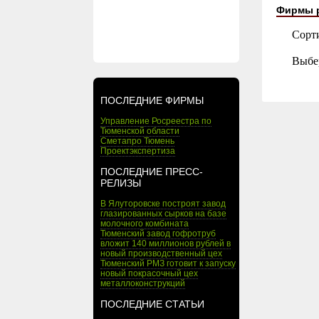
Фирмы 
Сорт
Выбе
ПОСЛЕДНИЕ ФИРМЫ
Управление Росреестра по
Тюменской области
Сметапро Тюмень
Проектэкспертиза
ПОСЛЕДНИЕ ПРЕСС-
РЕЛИЗЫ
В Ялуторовске построят завод
глазированных сырков на базе
молочного комбината
Тюменский завод гофротруб
вложит 140 миллионов рублей в
новый производственный цех
Тюменский РМЗ готовит к запуску
новый покрасочный цех
металлоконструкций
ПОСЛЕДНИЕ СТАТЬИ