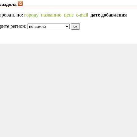
раздела
ировать по:
городу
названию
цене
e-mail
дате добавления
рите регион: