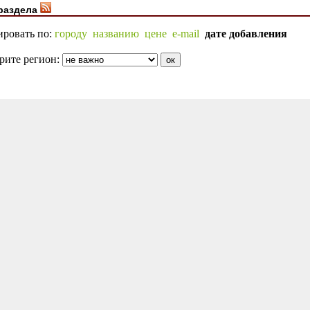
раздела
ировать по:
городу
названию
цене
e-mail
дате добавления
рите регион: