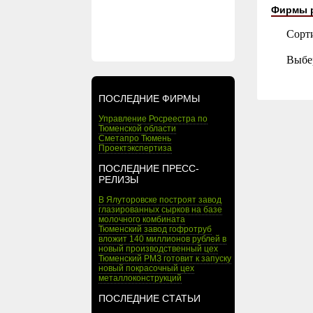
Фирмы 
Сорт
Выбе
ПОСЛЕДНИЕ ФИРМЫ
Управление Росреестра по
Тюменской области
Сметапро Тюмень
Проектэкспертиза
ПОСЛЕДНИЕ ПРЕСС-
РЕЛИЗЫ
В Ялуторовске построят завод
глазированных сырков на базе
молочного комбината
Тюменский завод гофротруб
вложит 140 миллионов рублей в
новый производственный цех
Тюменский РМЗ готовит к запуску
новый покрасочный цех
металлоконструкций
ПОСЛЕДНИЕ СТАТЬИ