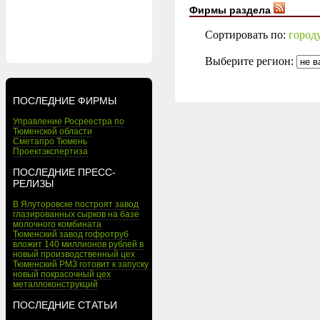
Фирмы раздела
Сортировать по:
город
Выберите регион:
ПОСЛЕДНИЕ ФИРМЫ
Управление Росреестра по
Тюменской области
Сметапро Тюмень
Проектэкспертиза
ПОСЛЕДНИЕ ПРЕСС-
РЕЛИЗЫ
В Ялуторовске построят завод
глазированных сырков на базе
молочного комбината
Тюменский завод гофротруб
вложит 140 миллионов рублей в
новый производственный цех
Тюменский РМЗ готовит к запуску
новый покрасочный цех
металлоконструкций
ПОСЛЕДНИЕ СТАТЬИ