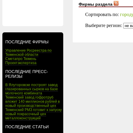
Фирмы раздела
Сортировать по:
город
Выберите регион:
ПОСЛЕДНИЕ ФИРМЫ
Управление Росреестра по
Тюменской области
Сметапро Тюмень
Проектэкспертиза
ПОСЛЕДНИЕ ПРЕСС-
РЕЛИЗЫ
В Ялуторовске построят завод
глазированных сырков на базе
молочного комбината
Тюменский завод гофротруб
вложит 140 миллионов рублей в
новый производственный цех
Тюменский РМЗ готовит к запуску
новый покрасочный цех
металлоконструкций
ПОСЛЕДНИЕ СТАТЬИ