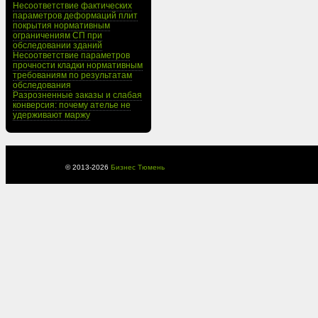
Несоответствие фактических
параметров деформаций плит
покрытия нормативным
ограничениям СП при
обследовании зданий
Несоответствие параметров
прочности кладки нормативным
требованиям по результатам
обследования
Разрозненные заказы и слабая
конверсия: почему ателье не
удерживают маржу
© 2013-
2026
Бизнес Тюмень