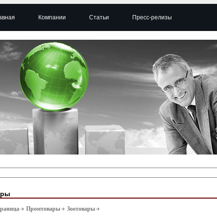
авная
Компании
Статьи
Пресс-релизы
ары
траница
Промтовары
Зоотовары