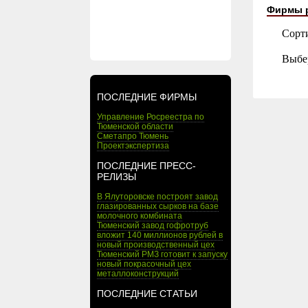
Фирмы 
Сорт
Выбе
ПОСЛЕДНИЕ ФИРМЫ
Управление Росреестра по
Тюменской области
Сметапро Тюмень
Проектэкспертиза
ПОСЛЕДНИЕ ПРЕСС-
РЕЛИЗЫ
В Ялуторовске построят завод
глазированных сырков на базе
молочного комбината
Тюменский завод гофротруб
вложит 140 миллионов рублей в
новый производственный цех
Тюменский РМЗ готовит к запуску
новый покрасочный цех
металлоконструкций
ПОСЛЕДНИЕ СТАТЬИ