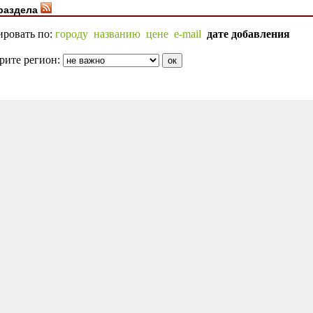
раздела
ировать по:
городу
названию
цене
e-mail
дате добавления
рите регион: